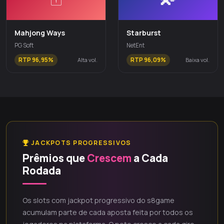
Mahjong Ways
Starburst
PG Soft
NetEnt
RTP 96,95%
Alta vol.
RTP 96,09%
Baixa vol.
JACKPOTS PROGRESSIVOS
Prêmios que
Crescem
a Cada
Rodada
Os slots com jackpot progressivo do s8game
acumulam parte de cada aposta feita por todos os