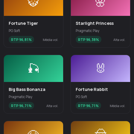
🐯
🌸
Fortune Tiger
Starlight Princess
PG Soft
Pragmatic Play
RTP 96,81%
Média vol.
RTP 96,38%
Alta vol.
🎣
🐰
Big Bass Bonanza
Fortune Rabbit
Pragmatic Play
PG Soft
RTP 96,71%
Alta vol.
RTP 96,71%
Média vol.