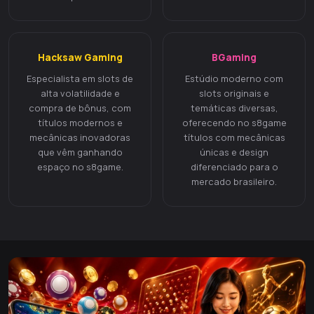
Hacksaw Gaming
BGaming
Especialista em slots de
Estúdio moderno com
alta volatilidade e
slots originais e
compra de bônus, com
temáticas diversas,
títulos modernos e
oferecendo no s8game
mecânicas inovadoras
títulos com mecânicas
que vêm ganhando
únicas e design
espaço no s8game.
diferenciado para o
mercado brasileiro.