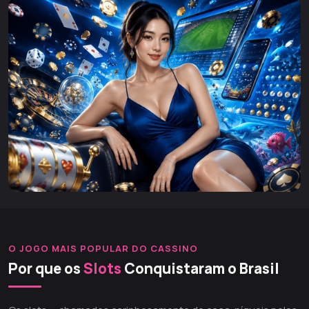
O JOGO MAIS POPULAR DO CASSINO
Por que os
Slots
Conquistaram o Brasil