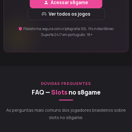
Acessar s8game
Ver todos os jogos
Plataforma segura com criptografia SSL · Pix instantâneo
· Suporte 24/7 em português · 18+
DÚVIDAS FREQUENTES
FAQ —
Slots
no s8game
As perguntas mais comuns dos jogadores brasileiros sobre
slots no s8game.