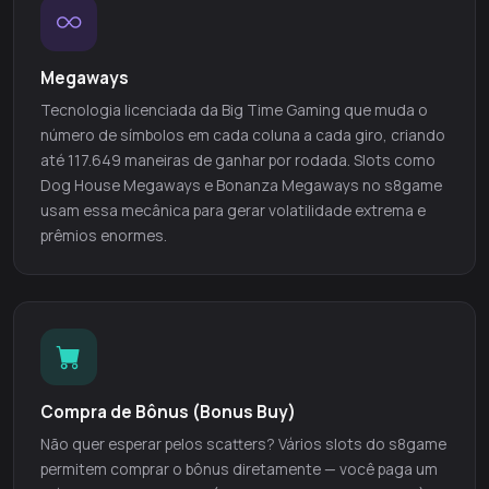
Megaways
Tecnologia licenciada da Big Time Gaming que muda o
número de símbolos em cada coluna a cada giro, criando
até 117.649 maneiras de ganhar por rodada. Slots como
Dog House Megaways e Bonanza Megaways no s8game
usam essa mecânica para gerar volatilidade extrema e
prêmios enormes.
Compra de Bônus (Bonus Buy)
Não quer esperar pelos scatters? Vários slots do s8game
permitem comprar o bônus diretamente — você paga um